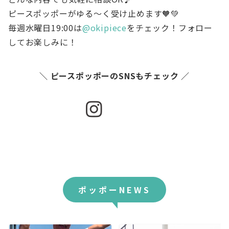
ピースポッポーがゆる〜く受け止めます🧡💚
毎週水曜日19:00は
@okipiece
をチェック！フォロー
してお楽しみに！
＼ ピースポッポーのSNSもチェック ／
ア
ア
イ
イ
コ
コ
ン
ン
リ
リ
ン
ン
ク
ク
ポッポーNEWS