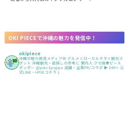
OKI PIECEで沖縄の魅力を発信中！
okipiece
沖縄の魅力発信メディア🌺
グルメ×ローカルネタ×観光ス
ポット
沖縄観光・店探しの参考に
案内人:クセ強👽ピース
ポッポー @piec3poppo
店舗・企業PR/コラボ ▶︎ DMへ
公
式LINE・HPはコチラ↓