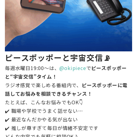
ピースポッポーと宇宙交信📡
毎週水曜日19:00〜は、
@okipiece
で
ピースポッポー
と“宇宙交信”タイム！
ラジオ感覚で楽しめる番組内で、
ピースポッポーに電
話してお悩みを相談できるチャンス！
たとえば、こんなお悩みでもOK👇
✔️ 職場や学校でうまく話せない…
✔️ 最近なんだかやる気が出ない
✔️ 推しが尊すぎて毎日が情緒不安定です
どんな内容でも気軽に相談OK♪